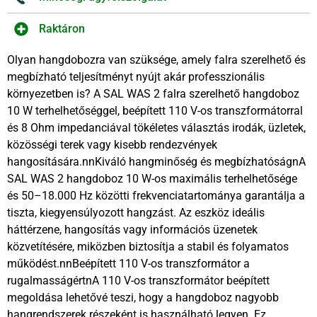
Raktáron
Olyan hangdobozra van szüksége, amely falra szerelhető és
megbízható teljesítményt nyújt akár professzionális
környezetben is? A SAL WAS 2 falra szerelhető hangdoboz
10 W terhelhetőséggel, beépített 110 V-os transzformátorral
és 8 Ohm impedanciával tökéletes választás irodák, üzletek,
közösségi terek vagy kisebb rendezvények
hangosítására.nnKiváló hangminőség és megbízhatóságnA
SAL WAS 2 hangdoboz 10 W-os maximális terhelhetősége
és 50–18.000 Hz közötti frekvenciatartománya garantálja a
tiszta, kiegyensúlyozott hangzást. Az eszköz ideális
háttérzene, hangosítás vagy információs üzenetek
közvetítésére, miközben biztosítja a stabil és folyamatos
működést.nnBeépített 110 V-os transzformátor a
rugalmasságértnA 110 V-os transzformátor beépített
megoldása lehetővé teszi, hogy a hangdoboz nagyobb
hangrendszerek részeként is használható legyen. Ez