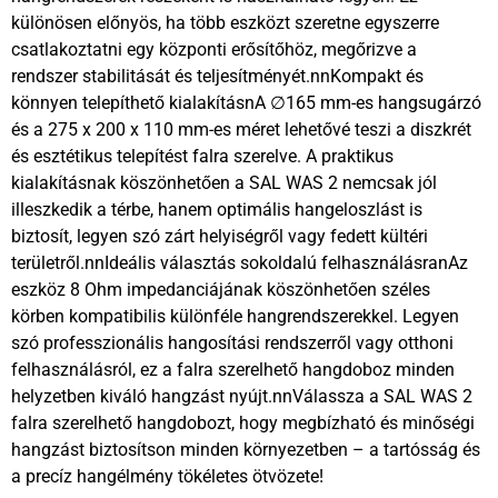
különösen előnyös, ha több eszközt szeretne egyszerre
csatlakoztatni egy központi erősítőhöz, megőrizve a
rendszer stabilitását és teljesítményét.nnKompakt és
könnyen telepíthető kialakításnA ∅165 mm-es hangsugárzó
és a 275 x 200 x 110 mm-es méret lehetővé teszi a diszkrét
és esztétikus telepítést falra szerelve. A praktikus
kialakításnak köszönhetően a SAL WAS 2 nemcsak jól
illeszkedik a térbe, hanem optimális hangeloszlást is
biztosít, legyen szó zárt helyiségről vagy fedett kültéri
területről.nnIdeális választás sokoldalú felhasználásranAz
eszköz 8 Ohm impedanciájának köszönhetően széles
körben kompatibilis különféle hangrendszerekkel. Legyen
szó professzionális hangosítási rendszerről vagy otthoni
felhasználásról, ez a falra szerelhető hangdoboz minden
helyzetben kiváló hangzást nyújt.nnVálassza a SAL WAS 2
falra szerelhető hangdobozt, hogy megbízható és minőségi
hangzást biztosítson minden környezetben – a tartósság és
a precíz hangélmény tökéletes ötvözete!