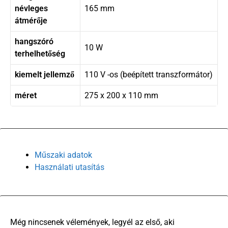
névleges
165 mm
átmérője
hangszóró
10 W
terhelhetőség
kiemelt jellemző
110 V -os (beépített transzformátor)
méret
275 x 200 x 110 mm
Műszaki adatok
Használati utasítás