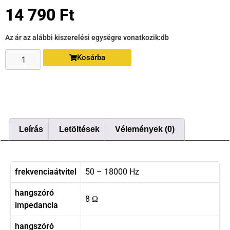
14 790
Ft
Az ár az alábbi kiszerelési egységre vonatkozik:
db
Kosárba
Leírás
Letöltések
Vélemények (0)
frekvenciaátvitel
50 – 18000 Hz
hangszóró
8 Ω
impedancia
hangszóró