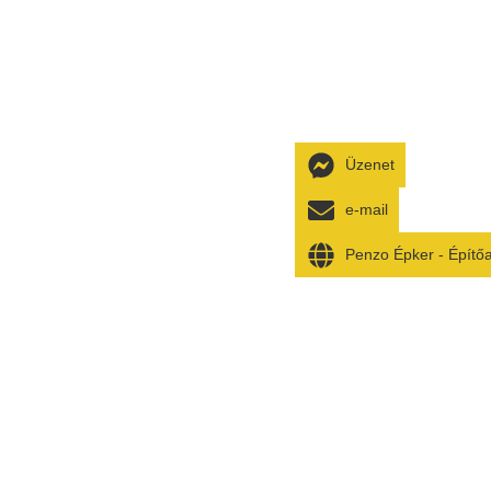
Üzenet
e-mail
Penzo Épker - Építő