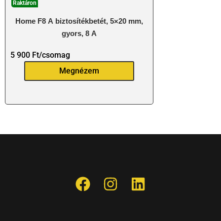
Raktáron
Home F8 A biztosítékbetét, 5×20 mm,
gyors, 8 A
5 900
Ft
/csomag
Megnézem