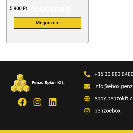
/csomag
5 900
Ft
Megnézem
+36 30 883 048
info@ebox.penz
ebox.penzokft.
penzoebox