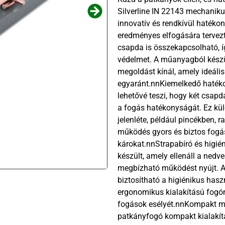
Silverline IN 22143 mechanik
innovatív és rendkívül hatékon
eredményes elfogására tervez
csapda is összekapcsolható, í
védelmet. A műanyagból készült
megoldást kínál, amely ideáli
egyaránt.nnKiemelkedő haték
lehetővé teszi, hogy két csap
a fogás hatékonyságát. Ez kü
jelenléte, például pincékben,
működés gyors és biztos fogá
károkat.nnStrapabíró és higi
készült, amely ellenáll a ned
megbízható működést nyújt. A
biztosítható a higiénikus hasz
ergonomikus kialakítású fogó
fogások esélyét.nnKompakt mér
patkányfogó kompakt kialakít