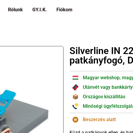
Rólunk
GY.I.K.
Fiókom
Silverline IN 
patkányfogó, 
Magyar webshop, magy
Utánvét vagy bankkárty
Országos kiszállítás
Minőségi ügyfélszolgál
Beszerzés alatt
Küzd a patkányok ellen, és ha