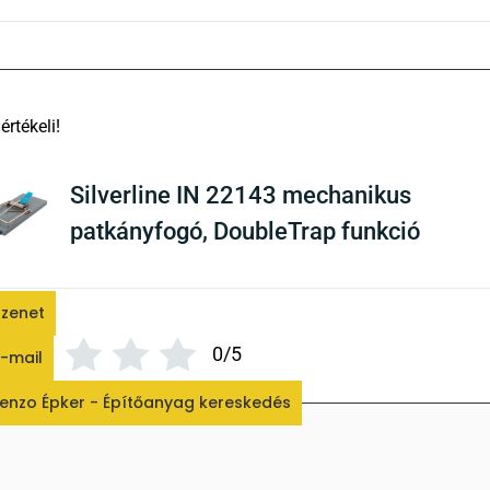
There are no reviews yet
Silverline IN 22143 mechanikus
patkányfogó, DoubleTrap funkció
zenet
ékelés
*
0/5
-mail
enzo Épker - Építőanyag kereskedés
Az értékelésed