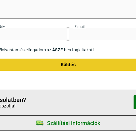
Név
E-mail
Elolvastam és elfogadom az
ÁSZF
-ben foglaltakat!
Küldés
solatban?
aszolja!
Szállítási információk