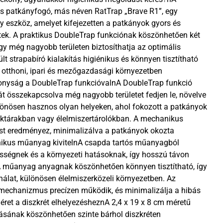
us patkányfogó, más néven RatTrap „Brave R1”, egy
y eszköz, amelyet kifejezetten a patkányok gyors és
tek. A praktikus DoubleTrap funkciónak köszönhetően két
gy még nagyobb területen biztosíthatja az optimális
 strapabíró kialakítás higiénikus és könnyen tisztítható
s otthoni, ipari és mezőgazdasági környezetben
onyság a DoubleTrap funkcióvalnA DoubleTrap funkció
dát összekapcsolva még nagyobb területet fedjen le, növelve
lönösen hasznos olyan helyeken, ahol fokozott a patkányok
 raktárakban vagy élelmiszertárolókban. A mechanikus
st eredményez, minimalizálva a patkányok okozta
énikus műanyag kivitelnA csapda tartós műanyagból
vességnek és a környezeti hatásoknak, így hosszú távon
 műanyag anyagnak köszönhetően könnyen tisztítható, így
nálat, különösen élelmiszerközeli környezetben. Az
mechanizmus precízen működik, és minimalizálja a hibás
et a diszkrét elhelyezésheznA 2,4 x 19 x 8 cm méretű
ásának köszönhetően szinte bárhol diszkréten