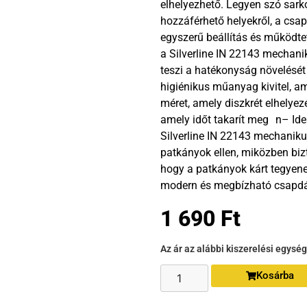
elhelyezhető. Legyen szó sark
hozzáférhető helyekről, a csa
egyszerű beállítás és működtet
a Silverline IN 22143 mechan
teszi a hatékonyság növelésé
higiénikus műanyag kivitel, a
méret, amely diszkrét elhelyez
amely időt takarít meg n– Ide
Silverline IN 22143 mechanik
patkányok ellen, miközben bizt
hogy a patkányok kárt tegyen
modern és megbízható csapdát,
1 690
Ft
Az ár az alábbi kiszerelési egysé
Kosárba