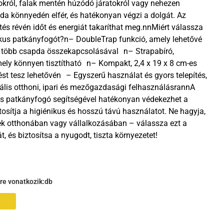
okról, falak mentén húzódó járatokról vagy nehezen
pda könnyedén elfér, és hatékonyan végzi a dolgát. Az
és révén időt és energiát takaríthat meg.nnMiért válassza
ikus patkányfogót?n– DoubleTrap funkció, amely lehetővé
t több csapda összekapcsolásával n– Strapabíró,
mely könnyen tisztítható n– Kompakt, 2,4 x 19 x 8 cm-es
ést tesz lehetővén – Egyszerű használat és gyors telepítés,
ális otthoni, ipari és mezőgazdasági felhasználásrannA
us patkányfogó segítségével hatékonyan védekezhet a
osítja a higiénikus és hosszú távú használatot. Ne hagyja,
ek otthonában vagy vállalkozásában – válassza ezt a
 és biztosítsa a nyugodt, tiszta környezetet!
gre vonatkozik:
db