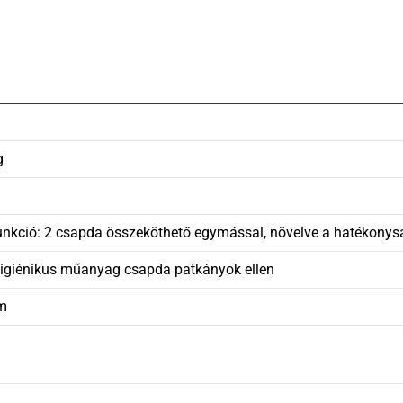
g
unkció: 2 csapda összeköthető egymással, növelve a hatékonys
higiénikus műanyag csapda patkányok ellen
cm