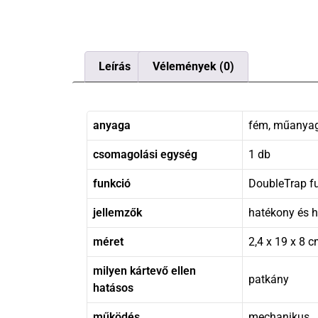
Leírás
Vélemények (0)
anyaga
fém, műanya
csomagolási egység
1 db
funkció
DoubleTrap f
jellemzők
hatékony és 
méret
2,4 x 19 x 8 
milyen kártevő ellen
patkány
hatásos
működés
mechanikus