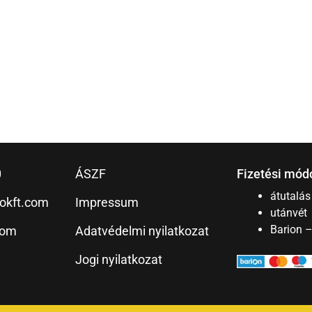
0
ÁSZF
Fizetési mód
átutalás
okft.com
Impressum
utánvét
Barion 
com
Adatvédelmi nyilatkozat
Jogi nyilatkozat