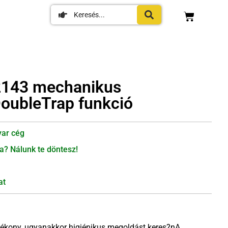
22143 mechanikus
DoubleTrap funkció
ar cég
a? Nálunk te döntesz!
at
tékony, ugyanakkor higiénikus megoldást keres?nA