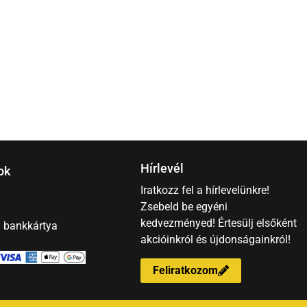
5
Hírlevél
ok
Iratkozz fel a hírlevelünkre!
Zsebeld be egyéni
kedvezményed! Értesülj elsőként
– bankkártya
akcióinkról és újdonságainkról!
Feliratkozom