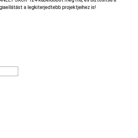
giaellátást a legkiterjedtebb projektjeihez is!
bbi kiszerelési egységre