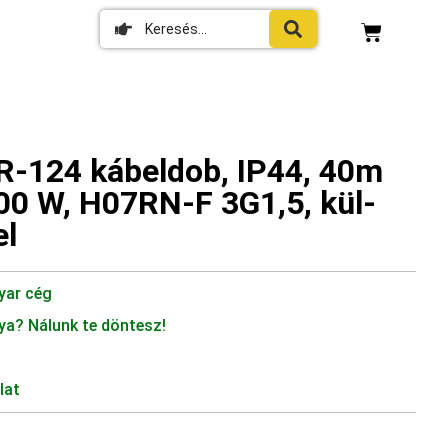
-124 kábeldob, IP44, 40m
00 W, H07RN-F 3G1,5, kül-
el
yar cég
ya? Nálunk te döntesz!
lat