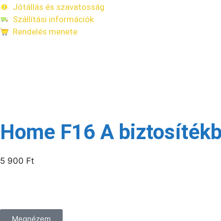
Jótállás és szavatosság
Szállítási információk
Rendelés menete
Kapcsolódó termékek
Raktáron
Home F16 A biztosítékb
5 900
Ft
/csomag
Megnézem