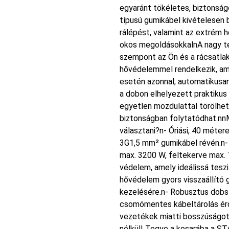
egyaránt tökéletes, biztonsá
típusú gumikábel kivételesen 
rálépést, valamint az extrém
okos megoldásokkalnA nagy te
szempont az Ön és a rácsatla
hővédelemmel rendelkezik, am
esetén azonnal, automatikusa
a dobon elhelyezett praktikus
egyetlen mozdulattal törölhető
biztonságban folytatódhat.n
választani?n- Óriási, 40 méter
3G1,5 mm² gumikábel révén.n-
max. 3200 W, feltekerve max. 
védelem, amely ideálissá teszi
hővédelem gyors visszaállító 
kezelésére.n- Robusztus dobs
csomómentes kábeltárolás érde
vezetékek miatti bosszúságot 
nélkül! Tegye a kosarába a S