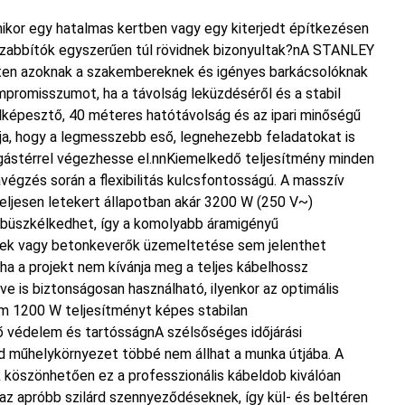
mikor egy hatalmas kertben vagy egy kiterjedt építkezésen
zabbítók egyszerűen túl rövidnek bizonyultak?nA STANLEY
ten azoknak a szakembereknek és igényes barkácsolóknak
mpromisszumot, ha a távolság leküzdéséről és a stabil
elképesztő, 40 méteres hatótávolság és az ipari minőségű
lja, hogy a legmesszebb eső, legnehezebb feladatokat is
zgástérrel végezhesse el.nnKiemelkedő teljesítmény minden
gzés során a flexibilitás kulcsfontosságú. A masszív
eljesen letekert állapotban akár 3200 W (250 V~)
 büszkélkedhet, így a komolyabb áramigényű
zek vagy betonkeverők üzemeltetése sem jelenthet
ha a projekt nem kívánja meg a teljes kábelhossz
ve is biztonságosan használható, ilyenkor az optimális
 1200 W teljesítményt képes stabilan
ő védelem és tartósságnA szélsőséges időjárási
d műhelykörnyezet többé nem állhat a munka útjába. A
 köszönhetően ez a professzionális kábeldob kiválóan
 az apróbb szilárd szennyeződéseknek, így kül- és beltéren