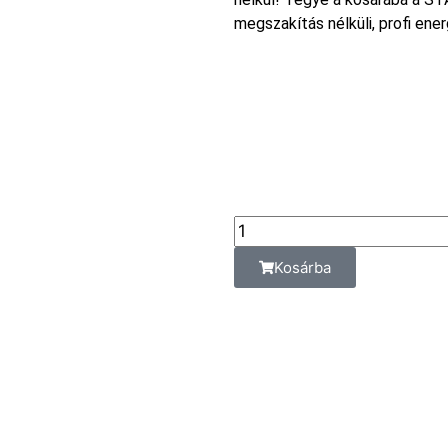
megszakítás nélküli, profi ener
43 790
Ft
Az ár az alá
vonatkozik:
db
Kosárba