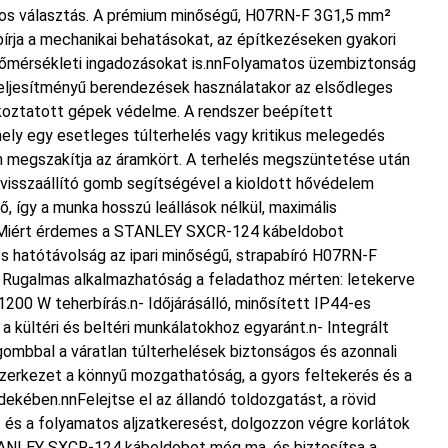
gos választás. A prémium minőségű, H07RN-F 3G1,5 mm²
bírja a mechanikai behatásokat, az építkezéseken gyakori
 hőmérsékleti ingadozásokat is.nnFolyamatos üzembiztonság
ljesítményű berendezések használatakor az elsődleges
koztatott gépek védelme. A rendszer beépített
ely egy esetleges túlterhelés vagy kritikus melegedés
n megszakítja az áramkört. A terhelés megszüntetése után
 visszaállító gomb segítségével a kioldott hővédelem
, így a munka hosszú leállások nélkül, maximális
nMiért érdemes a STANLEY SXCR-124 kábeldobot
es hatótávolság az ipari minőségű, strapabíró H07RN-F
 Rugalmas alkalmazhatóság a feladathoz mérten: letekerve
1200 W teherbírás.n- Időjárásálló, minősített IP44-es
 a kültéri és beltéri munkálatokhoz egyaránt.n- Integrált
gombbal a váratlan túlterhelések biztonságos és azonnali
zerkezet a könnyű mozgathatóság, a gyors feltekerés és a
kében.nnFelejtse el az állandó toldozgatást, a rövid
és a folyamatos aljzatkeresést, dolgozzon végre korlátok
TANLEY SXCR-124 kábeldobot még ma, és biztosítsa a