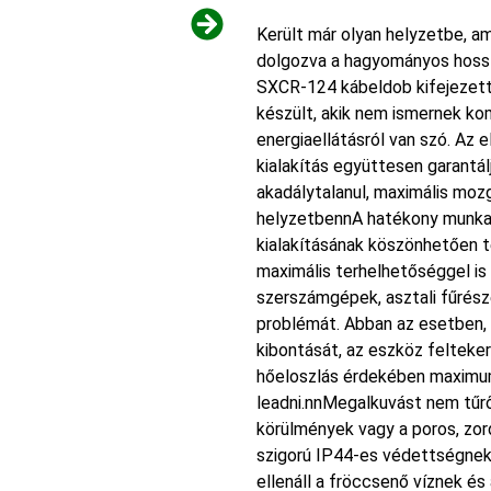
Került már olyan helyzetbe, a
dolgozva a hagyományos hoss
SXCR-124 kábeldob kifejezet
készült, akik nem ismernek ko
energiaellátásról van szó. Az 
kialakítás együttesen garantá
akadálytalanul, maximális mo
helyzetbennA hatékony munkavé
kialakításának köszönhetően t
maximális terhelhetőséggel is
szerszámgépek, asztali fűrés
problémát. Abban az esetben, 
kibontását, az eszköz felteker
hőeloszlás érdekében maximum
leadni.nnMegalkuvást nem tűr
körülmények vagy a poros, zor
szigorú IP44-es védettségnek
ellenáll a fröccsenő víznek és