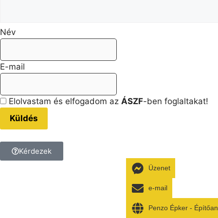
Név
E-mail
Elolvastam és elfogadom az
ÁSZF
-ben foglaltakat!
Küldés
Kérdezek
Üzenet
Kérdésed van a termékkel k
e-mail
Tedd fel a kérdést, és kollé
Penzo Épker - Építőa