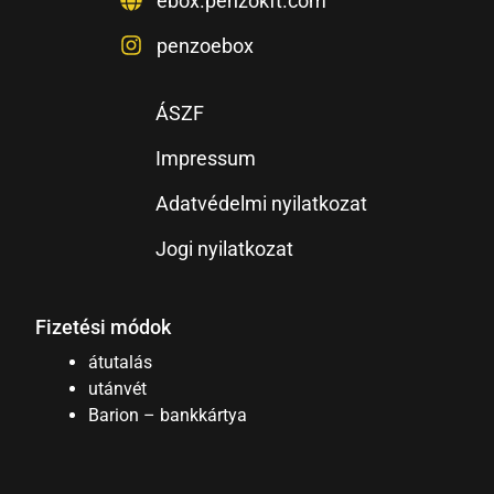
ebox.penzokft.com
penzoebox
ÁSZF
Impressum
Adatvédelmi nyilatkozat
Jogi nyilatkozat
Fizetési módok
átutalás
utánvét
Barion – bankkártya