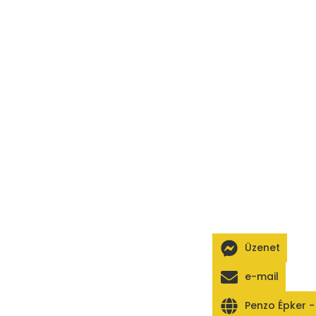
Üzenet
e-mail
Penzo Épker 