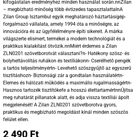
kifogástalan eredményhez minden használat során.nnZilan
– megbízható minőség több évtizedes tapasztalattalnA
Zilan Group Isztambul egyik meghatározó háztartásigép-
forgalmazó vállalata, amely 1994 óta a minőségre, az
innovációra és az ügyfélélményre építi sikereit. A márka
világszerte elismert, termékei a modern technológiát és a
praktikus kialakítást ötvözik.nnMiért érdemes a Zilan
ZLN0201 szövetborotvát választani?n- Hatékony szösz- és
bolyheltávolítás ruhákon és textíliákonn- Cserélhető pengék
a tartós teljesítményértn- Levehető szöszgyűjtő az egyszerű
tisztításhozn- Biztonsági zár a gondtalan használatértn-
Elemes és hálózati működés a maximális rugalmasságértn-
Hasznos tartozék tisztítókefe a hosszú élettartamértnnÚjítsa
meg ruhatárát pillanatok alatt, és adja vissza textíliái ápolt
megjelenését! A Zilan ZLN0201 szövetborotva gyors,
praktikus és megbízható megoldást kínál minden szöszös
felület ellen.
2 490
Ft