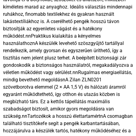
kíméletes marad az anyaghoz. Ideális választás mindennapi
ruhákhoz, finomabb textilekhez és gyakran használt
lakástextíliákhoz is. A cserélhető pengék hosszú távon
biztosítják az egyenletes vágást és a hatékony
működést.nnPraktikus kialakítás a kényelmes
használathoznA készülék levehető szöszgyűjtő tartállyal
rendelkezik, amely gyorsan és egyszerűen üríthető, így a
tisztítás nem jelent plusz terhet. A beépített biztonsági zár
gondoskodik a biztonságos használatról, megakadályozva a
véletlen működést vagy sérülést.nnRugalmas energiaellátás,
mindig bevethető megoldásnA Zilan ZLN0201
szövetborotva elemmel (2 × AA 1,5 V) és hálózati áramról
egyaránt működtethető, így otthon és utazás közben is
megbízható társ. Ez a kettős tápellátás maximális
szabadságot biztosít, amikor gyors megoldásra van
szükség.nnTartozékok a hosszú élettartamértnA csomagban
található tisztítókefe segít a pengék karbantartásában,
hozzájárulva a készülék tartós, hatékony működéséhez és a