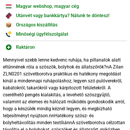
Magyar webshop, magyar cég
Utánvét vagy bankkártya? Nálunk te döntesz!
Országos kiszállítás
Minőségi ügyfélszolgálat
Raktáron
Mennyivel szebb lenne kedvenc ruhája, ha pillanatok alatt
eltűnnének róla a szöszök, bolyhok és állatszőrök?nA Zilan
ZLN0201 szövetborotva praktikus és hatékony megoldást
kínál a mindennapi ruhápoláshoz, legyen szó pulóverekről,
kabátokról, takarókról vagy kárpitozott felületekről. A
cserélhető pengés kialakítás, a levehető szöszgyűjtő,
valamint az elemes és hálózati működés gondoskodik arról,
hogy a készülék mindig kéznél legyen, és megbízható
teljesítményt nyújtson.nnHatékony szösz- és
bolyheltávolítás minden textíliánnA szövetborotva célzottan
távolítja el a bolyhokat, szöszöket és állatszőrt, miközben