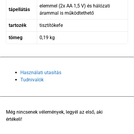
elemmel (2x AA 1,5 V) és hálózati
tápellátás
árammal is működtethető
tartozék
tisztítókefe
tömeg
0,19 kg
Használati utasítás
Tudnivalók
There are no reviews yet