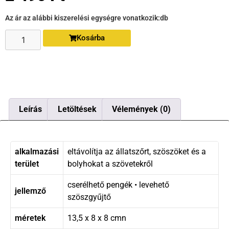
Az ár az alábbi kiszerelési egységre vonatkozik:
db
Kosárba
Leírás
Letöltések
Vélemények (0)
alkalmazási
eltávolítja az állatszőrt, szöszöket és a
terület
bolyhokat a szövetekről
cserélhető pengék • levehető
jellemző
szöszgyűjtő
méretek
13,5 x 8 x 8 cmn