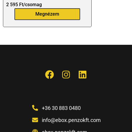
2 595
Ft
/csomag
Megnézem
+36 30 883 0480
info@ebox.penzokft.com