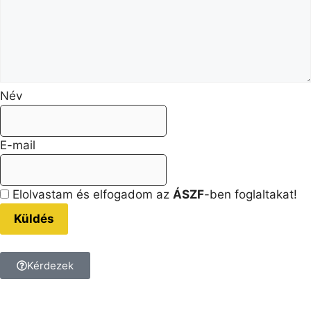
Név
E-mail
Elolvastam és elfogadom az
ÁSZF
-ben foglaltakat!
Küldés
Kérdezek
Kérdésed van a termékkel