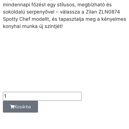
mindennapi főzést egy stílusos, megbízható és
sokoldalú serpenyővel – válassza a Zilan ZLN0874
Spotty Chef modellt, és tapasztalja meg a kényelmes
konyhai munka új szintjét!
7 890
Ft
Az ár az alábbi
kiszerelési egységre
vonatkozik:
db
Kosárba