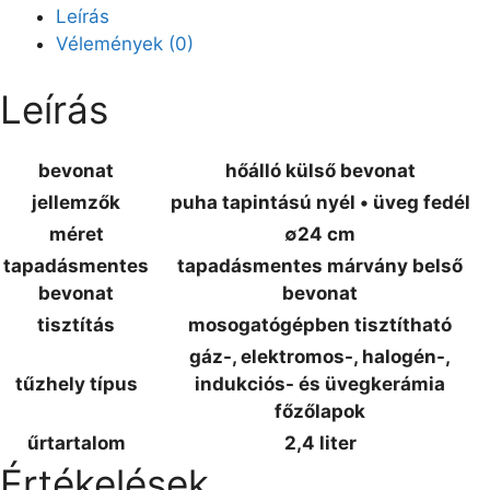
Leírás
Vélemények (0)
Leírás
bevonat
hőálló külső bevonat
jellemzők
puha tapintású nyél • üveg fedél
méret
∅24 cm
tapadásmentes
tapadásmentes márvány belső
bevonat
bevonat
tisztítás
mosogatógépben tisztítható
gáz-, elektromos-, halogén-,
tűzhely típus
indukciós- és üvegkerámia
főzőlapok
űrtartalom
2,4 liter
Értékelések