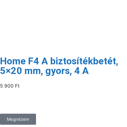
Kapcsolódó termékek
Raktáron
Home F4 A biztosítékbetét,
5×20 mm, gyors, 4 A
5 900
Ft
/csomag
Megnézem