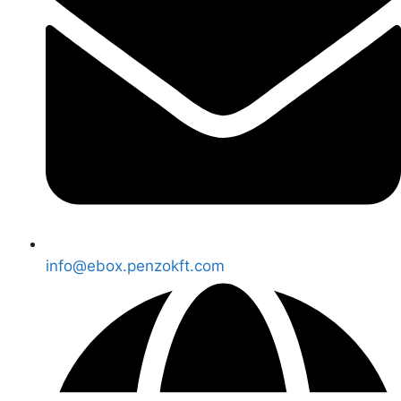
info@ebox.penzokft.com