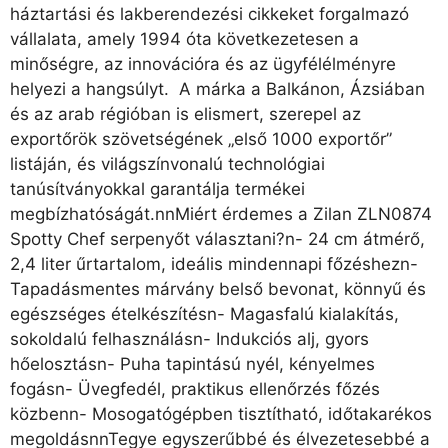
háztartási és lakberendezési cikkeket forgalmazó
vállalata, amely 1994 óta következetesen a
minőségre, az innovációra és az ügyfélélményre
helyezi a hangsúlyt. A márka a Balkánon, Ázsiában
és az arab régióban is elismert, szerepel az
exportőrök szövetségének „első 1000 exportőr”
listáján, és világszínvonalú technológiai
tanúsítványokkal garantálja termékei
megbízhatóságát.nnMiért érdemes a Zilan ZLN0874
Spotty Chef serpenyőt választani?n- 24 cm átmérő,
2,4 liter űrtartalom, ideális mindennapi főzéshezn-
Tapadásmentes márvány belső bevonat, könnyű és
egészséges ételkészítésn- Magasfalú kialakítás,
sokoldalú felhasználásn- Indukciós alj, gyors
hőelosztásn- Puha tapintású nyél, kényelmes
fogásn- Üvegfedél, praktikus ellenőrzés főzés
közbenn- Mosogatógépben tisztítható, időtakarékos
megoldásnnTegye egyszerűbbé és élvezetesebbé a