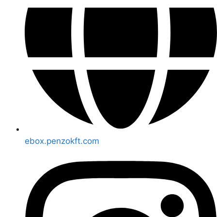
ebox.penzokft.com