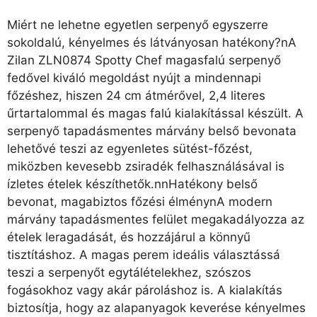
Miért ne lehetne egyetlen serpenyő egyszerre
sokoldalú, kényelmes és látványosan hatékony?nA
Zilan ZLN0874 Spotty Chef magasfalú serpenyő
fedővel kiváló megoldást nyújt a mindennapi
főzéshez, hiszen 24 cm átmérővel, 2,4 literes
űrtartalommal és magas falú kialakítással készült. A
serpenyő tapadásmentes márvány belső bevonata
lehetővé teszi az egyenletes sütést-főzést,
miközben kevesebb zsiradék felhasználásával is
ízletes ételek készíthetők.nnHatékony belső
bevonat, magabiztos főzési élménynA modern
márvány tapadásmentes felület megakadályozza az
ételek leragadását, és hozzájárul a könnyű
tisztításhoz. A magas perem ideális választássá
teszi a serpenyőt egytálételekhez, szószos
fogásokhoz vagy akár pároláshoz is. A kialakítás
biztosítja, hogy az alapanyagok keverése kényelmes