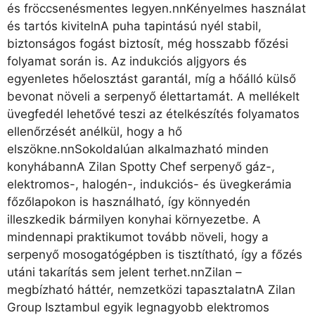
és fröccsenésmentes legyen.nnKényelmes használat
és tartós kivitelnA puha tapintású nyél stabil,
biztonságos fogást biztosít, még hosszabb főzési
folyamat során is. Az indukciós aljgyors és
egyenletes hőelosztást garantál, míg a hőálló külső
bevonat növeli a serpenyő élettartamát. A mellékelt
üvegfedél lehetővé teszi az ételkészítés folyamatos
ellenőrzését anélkül, hogy a hő
elszökne.nnSokoldalúan alkalmazható minden
konyhábannA Zilan Spotty Chef serpenyő gáz-,
elektromos-, halogén-, indukciós- és üvegkerámia
főzőlapokon is használható, így könnyedén
illeszkedik bármilyen konyhai környezetbe. A
mindennapi praktikumot tovább növeli, hogy a
serpenyő mosogatógépben is tisztítható, így a főzés
utáni takarítás sem jelent terhet.nnZilan –
megbízható háttér, nemzetközi tapasztalatnA Zilan
Group Isztambul egyik legnagyobb elektromos