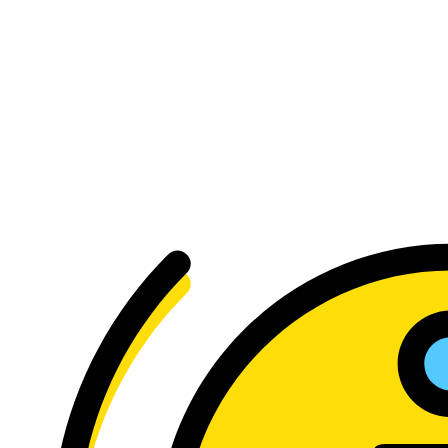
kapcsolatban?
Tedd fel a kérdést, és
kollégánk megválaszolja!