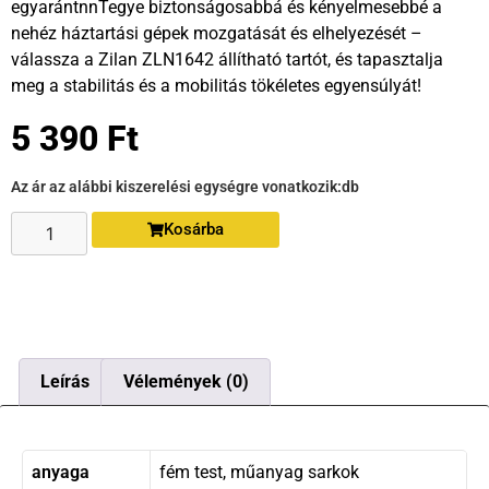
egyarántnnTegye biztonságosabbá és kényelmesebbé a
nehéz háztartási gépek mozgatását és elhelyezését –
válassza a Zilan ZLN1642 állítható tartót, és tapasztalja
meg a stabilitás és a mobilitás tökéletes egyensúlyát!
5 390
Ft
Az ár az alábbi kiszerelési egységre vonatkozik:
db
Kosárba
Leírás
Vélemények (0)
anyaga
fém test, műanyag sarkok