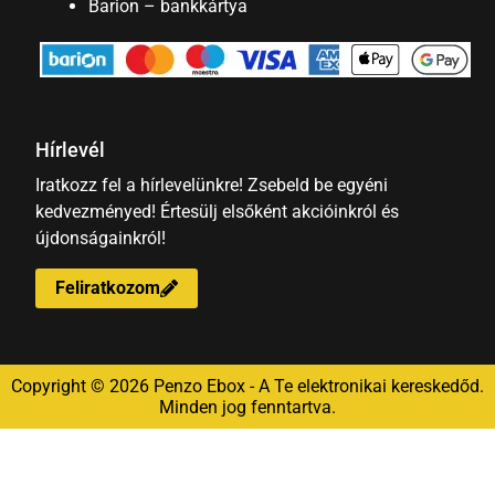
Barion – bankkártya
Hírlevél
Iratkozz fel a hírlevelünkre! Zsebeld be egyéni
kedvezményed! Értesülj elsőként akcióinkról és
újdonságainkról!
Feliratkozom
Copyright © 2026 Penzo Ebox - A Te elektronikai kereskedőd.
Minden jog fenntartva.