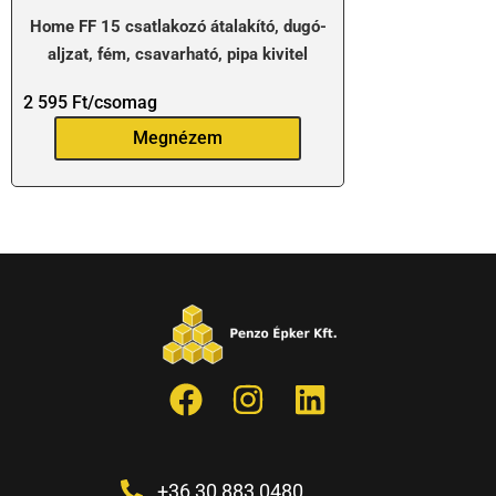
Home FF 15 csatlakozó átalakító, dugó-
aljzat, fém, csavarható, pipa kivitel
2 595
Ft
/csomag
Megnézem
+36 30 883 0480