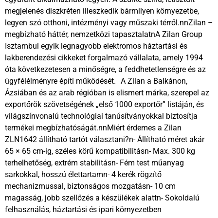
megjelenés diszkréten illeszkedik bármilyen környezetbe,
legyen szó otthoni, intézményi vagy műszaki térről.nnZilan –
megbízható háttér, nemzetközi tapasztalatnA Zilan Group
Isztambul egyik legnagyobb elektromos háztartási és
lakberendezési cikkeket forgalmazó vállalata, amely 1994
óta következetesen a minőségre, a feddhetetlenségre és az
ügyfélélményre építi működését. A Zilan a Balkánon,
Ázsiában és az arab régióban is elismert márka, szerepel az
exportőrök szövetségének „első 1000 exportőr” listáján, és
világszínvonalú technológiai tanúsítványokkal biztosítja
termékei megbízhatóságát.nnMiért érdemes a Zilan
ZLN1642 állítható tartót választani?n- Állítható méret akár
65 × 65 cm-ig, széles körű kompatibilitásn- Max. 300 kg
terhelhetőség, extrém stabilitásn- Fém test műanyag
sarkokkal, hosszú élettartamn- 4 kerék rögzítő
mechanizmussal, biztonságos mozgatásn- 10 cm
magasság, jobb szellőzés a készülékek alattn- Sokoldalú
felhasználás, háztartási és ipari környezetben