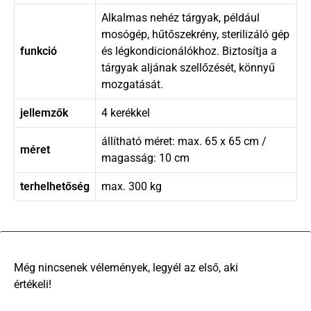
Alkalmas nehéz tárgyak, például
mosógép, hűtőszekrény, sterilizáló gép
funkció
és légkondicionálókhoz. Biztosítja a
tárgyak aljának szellőzését, könnyű
mozgatását.
jellemzők
4 kerékkel
állítható méret: max. 65 x 65 cm /
méret
magasság: 10 cm
terhelhetőség
max. 300 kg
There are no reviews yet