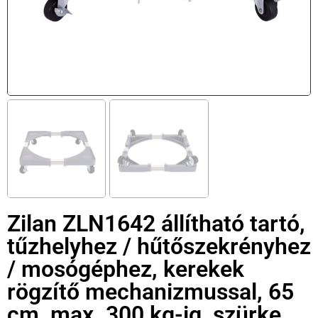
Zilan ZLN1642 állítható tartó,
tűzhelyhez / hűtőszekrényhez
/ mosógéphez, kerekek
rögzítő mechanizmussal, 65
cm, max. 300 kg-ig, szürke