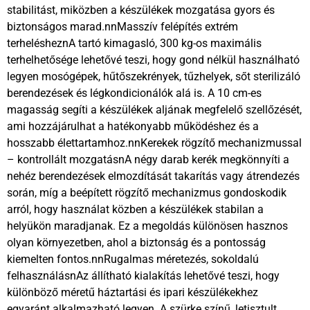
stabilitást, miközben a készülékek mozgatása gyors és
biztonságos marad.nnMasszív felépítés extrém
terhelésheznA tartó kimagasló, 300 kg-os maximális
terhelhetősége lehetővé teszi, hogy gond nélkül használható
legyen mosógépek, hűtőszekrények, tűzhelyek, sőt sterilizáló
berendezések és légkondicionálók alá is. A 10 cm-es
magasság segíti a készülékek aljának megfelelő szellőzését,
ami hozzájárulhat a hatékonyabb működéshez és a
hosszabb élettartamhoz.nnKerekek rögzítő mechanizmussal
– kontrollált mozgatásnA négy darab kerék megkönnyíti a
nehéz berendezések elmozdítását takarítás vagy átrendezés
során, míg a beépített rögzítő mechanizmus gondoskodik
arról, hogy használat közben a készülékek stabilan a
helyükön maradjanak. Ez a megoldás különösen hasznos
olyan környezetben, ahol a biztonság és a pontosság
kiemelten fontos.nnRugalmas méretezés, sokoldalú
felhasználásnAz állítható kialakítás lehetővé teszi, hogy
különböző méretű háztartási és ipari készülékekhez
egyaránt alkalmazható legyen. A szürke színű, letisztult