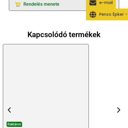
e-mail
Rendelés menete
Penzo Épker 
Kapcsolódó termékek
Raktáron