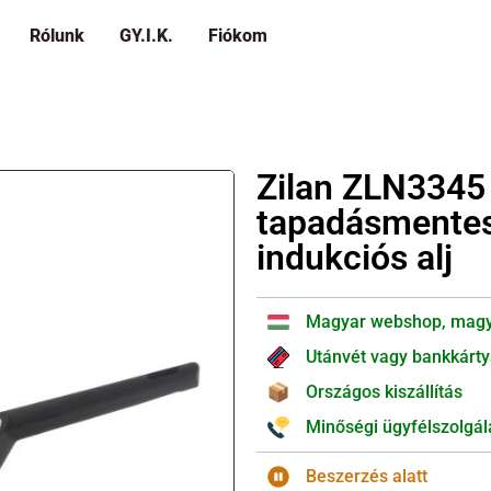
Rólunk
GY.I.K.
Fiókom
Zilan ZLN3345
tapadásmentes 
indukciós alj
Magyar webshop, magy
Utánvét vagy bankkárty
Országos kiszállítás
Minőségi ügyfélszolgál
Beszerzés alatt