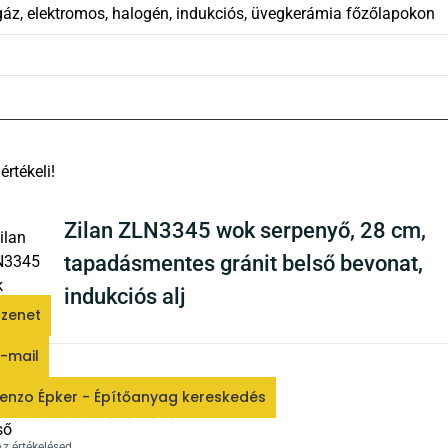
áz, elektromos, halogén, indukciós, üvegkerámia főzőlapokon
There are no reviews yet
Zilan ZLN3345 wok serpenyő, 28 cm,
tapadásmentes gránit belső bevonat,
indukciós alj
zenet
-mail
ékelés
*
enzo Épker - Építőanyag kereskedés
0/5
Az értékelésed