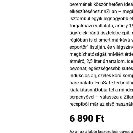
peremének köszönhetően ideál
elkészítéséhez.nnZilan – megb
Isztambul egyik legnagyobb el
forgalmazó vállalata, amely 1
ügyfelek iránti tiszteletre ép
régióban is elismert márkává 
exportőr” listáján, és világszí
megbízhatóságát.nnMiért érd
átmérő, 2,5 liter űrtartalom,
bevonat, egészségesebb sütésn
Indukciós alj, széles körű kom
használatn- EcoSafe technológ
kialakításnnDobja fel a minde
serpenyővel – válassza a Zil
receptből már az első használ
6 890
Ft
Az ár az alábbi kiszerelési egysé