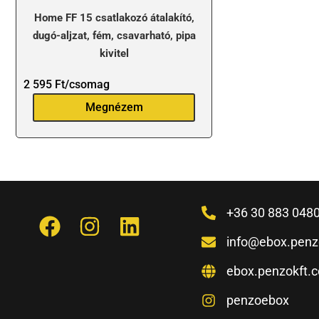
Home FF 15 csatlakozó átalakító,
dugó-aljzat, fém, csavarható, pipa
kivitel
2 595
Ft
/csomag
Megnézem
+36 30 883 048
info@ebox.penz
ebox.penzokft.
penzoebox