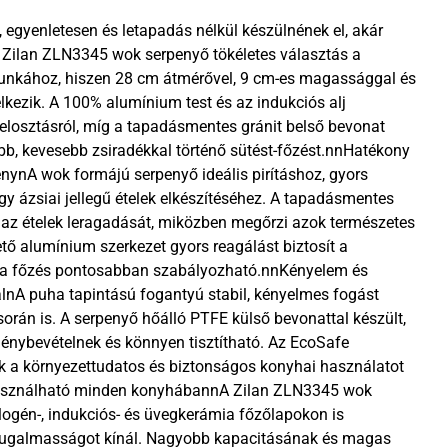
, egyenletesen és letapadás nélkül készülnének el, akár
Zilan ZLN3345 wok serpenyő tökéletes választás a
unkához, hiszen 28 cm átmérővel, 9 cm-es magassággal és
elkezik. A 100% alumínium test és az indukciós alj
elosztásról, míg a tapadásmentes gránit belső bevonat
bb, kevesebb zsiradékkal történő sütést-főzést.nnHatékony
ménynA wok formájú serpenyő ideális pirításhoz, gyors
gy ázsiai jellegű ételek elkészítéséhez. A tapadásmentes
 az ételek leragadását, miközben megőrzi azok természetes
zető alumínium szerkezet gyors reagálást biztosít a
y a főzés pontosabban szabályozható.nnKényelem és
nA puha tapintású fogantyú stabil, kényelmes fogást
során is. A serpenyő hőálló PTFE külső bevonattal készült,
génybevételnek és könnyen tisztítható. Az EcoSafe
ek a környezettudatos és biztonságos konyhai használatot
asználható minden konyhábannA Zilan ZLN3345 wok
alogén-, indukciós- és üvegkerámia főzőlapokon is
 rugalmasságot kínál. Nagyobb kapacitásának és magas