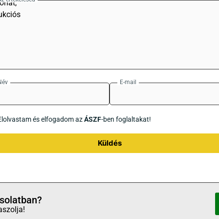
Név
E-mail
Elolvastam és elfogadom az
ÁSZF
-ben foglaltakat!
Küldés
solatban?
aszolja!