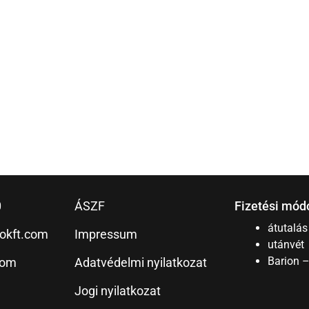
0
ÁSZF
Fizetési mód
átutalás
okft.com
Impressum
utánvét
Barion 
com
Adatvédelmi nyilatkozat
Jogi nyilatkozat