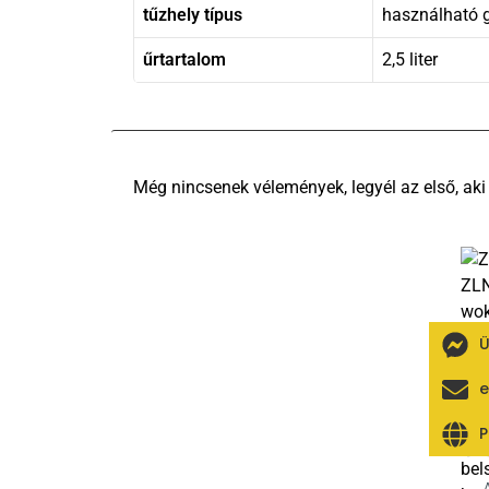
tűzhely típus
használható g
űrtartalom
2,5 liter
Ü
e
Ért
P