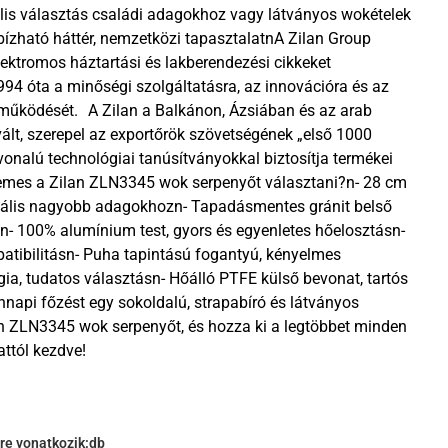
is választás családi adagokhoz vagy látványos wokételek
ízható háttér, nemzetközi tapasztalatnA Zilan Group
ektromos háztartási és lakberendezési cikkeket
994 óta a minőségi szolgáltatásra, az innovációra és az
íti működését. A Zilan a Balkánon, Ázsiában és az arab
vált, szerepel az exportőrök szövetségének „első 1000
nvonalú technológiai tanúsítványokkal biztosítja termékei
emes a Zilan ZLN3345 wok serpenyőt választani?n- 28 cm
 ideális nagyobb adagokhozn- Tapadásmentes gránit belső
- 100% alumínium test, gyors és egyenletes hőelosztásn-
patibilitásn- Puha tapintású fogantyú, kényelmes
ia, tudatos választásn- Hőálló PTFE külső bevonat, tartós
nnapi főzést egy sokoldalú, strapabíró és látványos
an ZLN3345 wok serpenyőt, és hozza ki a legtöbbet minden
attól kezdve!
gre vonatkozik:
db