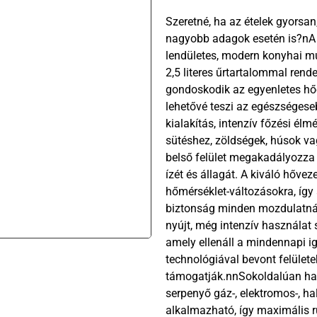
Szeretné, ha az ételek gyorsan
nagyobb adagok esetén is?nA 
lendületes, modern konyhai m
2,5 literes űrtartalommal rend
gondoskodik az egyenletes hő
lehetővé teszi az egészségese
kialakítás, intenzív főzési él
sütéshez, zöldségek, húsok va
belső felület megakadályozza
ízét és állagát. A kiváló hőve
hőmérséklet-változásokra, íg
biztonság minden mozdulatnál
nyújt, még intenzív használat 
amely ellenáll a mindennapi i
technológiával bevont felület
támogatják.nnSokoldalúan h
serpenyő gáz-, elektromos-, h
alkalmazható, így maximális