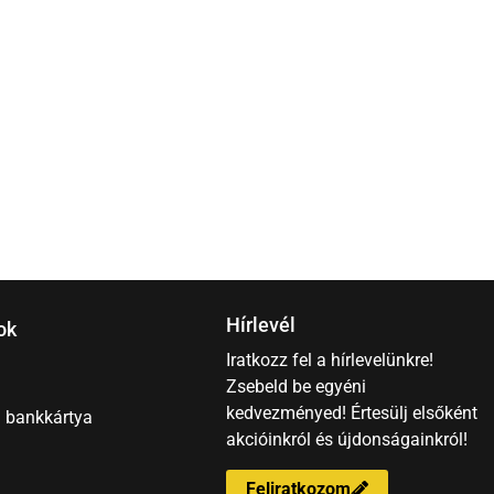
5
Hírlevél
ok
Iratkozz fel a hírlevelünkre!
Zsebeld be egyéni
kedvezményed! Értesülj elsőként
– bankkártya
akcióinkról és újdonságainkról!
Feliratkozom