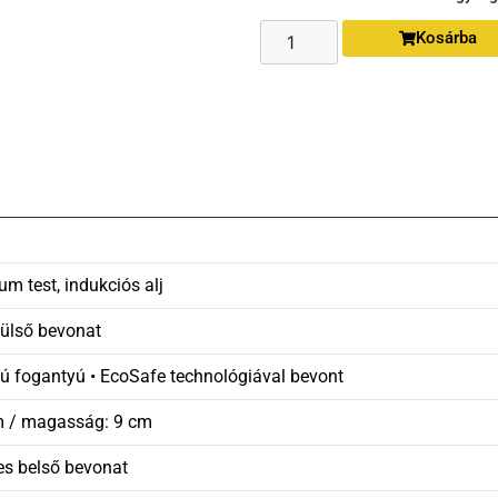
Kosárba
m test, indukciós alj
külső bevonat
ú fogantyú • EcoSafe technológiával bevont
m / magasság: 9 cm
s belső bevonat