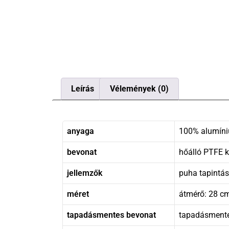
Leírás
Vélemények (0)
anyaga
100% alumíniu
bevonat
hőálló PTFE 
jellemzők
puha tapintás
méret
átmérő: 28 c
tapadásmentes bevonat
tapadásmente