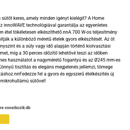
sütőt keres, amely minden igényt kielégít? A Home
 innoWAVE technológiával garantálja az egyenletes
en étel tökéletesen elkészíthető.nnA 700 W-os teljesítmény
sítják a különböző méretű ételek gyors elkészítését. Az öt
ényszint és a súly vagy idő alapján történő kiolvasztási
met, míg a 30 perces időzítő lehetővé teszi az időben
elmes használatot a nagyméretű fogantyú és az Ø245 mm-es
 Könnyű tisztítás és elegáns megjelenés jellemzi, tömege
áshoz.nnFedezze fel a gyors és egyszerű ételkészítés új
ikrohullámú sütővel!
gre vonatkozik:
db