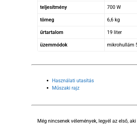
teljesítmény
700 W
tömeg
6,6 kg
űrtartalom
19 liter
üzemmódok
mikrohullám 
Használati utasítás
Műszaki rajz