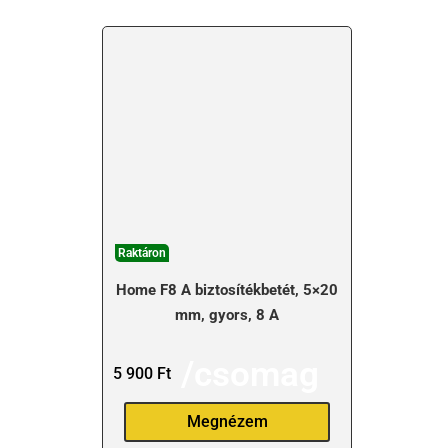
Raktáron
Home F8 A biztosítékbetét, 5×20
mm, gyors, 8 A
/csomag
5 900
Ft
Megnézem