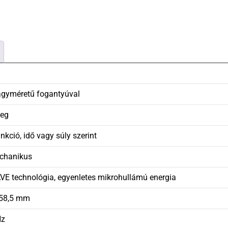
agyméretű fogantyúval
veg
nkció, idő vagy súly szerint
echanikus
AVE technológia, egyenletes mikrohullámú energia
358,5 mm
Hz