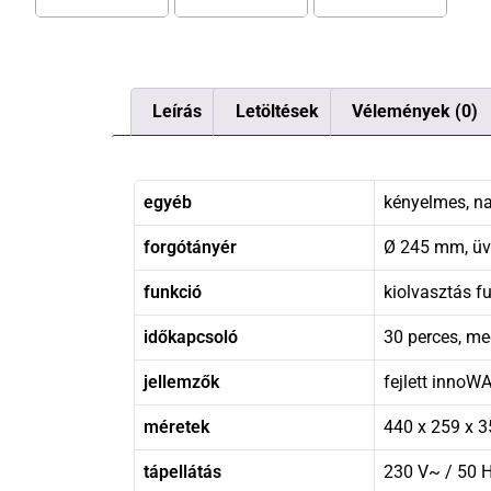
Leírás
Letöltések
Vélemények (0)
egyéb
kényelmes, n
forgótányér
Ø 245 mm, ü
funkció
kiolvasztás fu
időkapcsoló
30 perces, m
jellemzők
fejlett innoW
méretek
440 x 259 x 
tápellátás
230 V~ / 50 