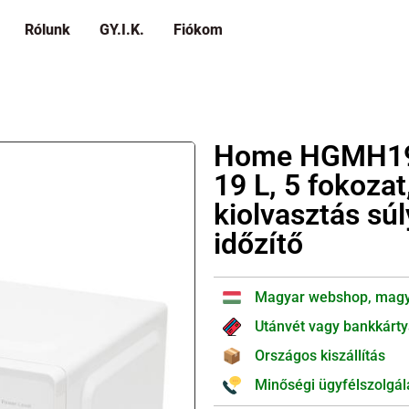
Rólunk
GY.I.K.
Fiókom
Home HGMH19 
19 L, 5 fokoza
kiolvasztás súl
időzítő
Magyar webshop, magy
Utánvét vagy bankkárty
Országos kiszállítás
Minőségi ügyfélszolgál