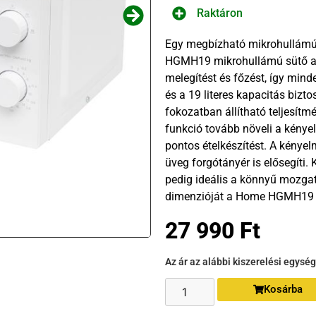
Raktáron
Egy megbízható mikrohullámú 
HGMH19 mikrohullámú sütő az
melegítést és főzést, így mind
és a 19 literes kapacitás bizto
fokozatban állítható teljesítm
funkció tovább növeli a kényel
pontos ételkészítést. A kény
üveg forgótányér is elősegíti.
pedig ideális a könnyű mozgat
dimenzióját a Home HGMH19 m
27 990
Ft
Az ár az alábbi kiszerelési egysé
Kosárba