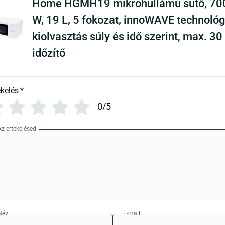
Home HGMH19 mikrohullámú sütő, 70
W, 19 L, 5 fokozat, innoWAVE technológ
kiolvasztás súly és idő szerint, max. 30
időzítő
ékelés
*
0/5
Az értékelésed
Név
E-mail