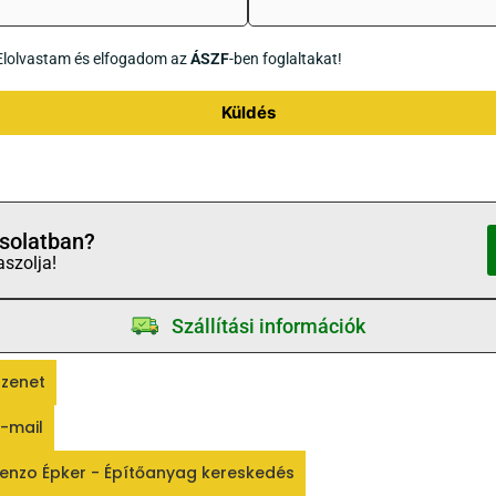
Elolvastam és elfogadom az
ÁSZF
-ben foglaltakat!
Küldés
solatban?
aszolja!
Szállítási információk
zenet
-mail
enzo Épker - Építőanyag kereskedés