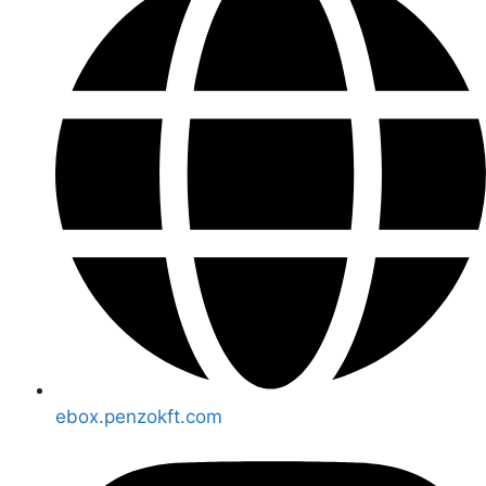
ebox.penzokft.com