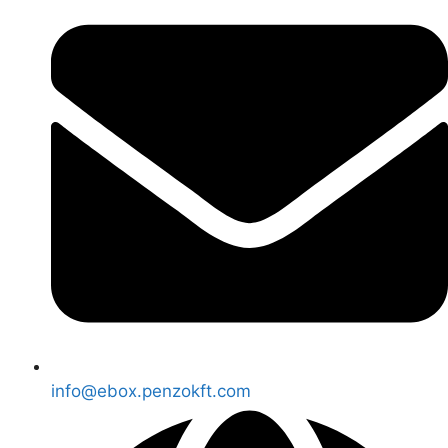
info@ebox.penzokft.com