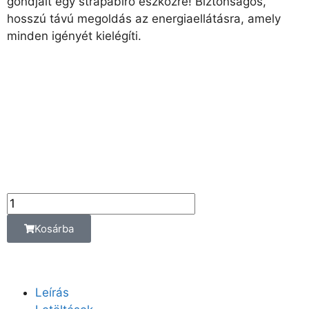
gondjait egy strapabíró eszközre! Biztonságos,
hosszú távú megoldás az energiaellátásra, amely
minden igényét kielégíti.
20 148
Ft
16 790
Ft
Az ár az alábbi
kiszerelési egységre
vonatkozik:
db
Kosárba
Leírás