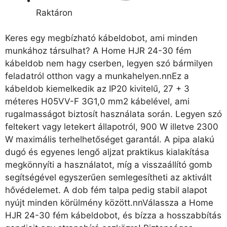
Raktáron
Keres egy megbízható kábeldobot, ami minden
munkához társulhat? A Home HJR 24-30 fém
kábeldob nem hagy cserben, legyen szó bármilyen
feladatról otthon vagy a munkahelyen.nnEz a
kábeldob kiemelkedik az IP20 kivitelű, 27 + 3
méteres H05VV-F 3G1,0 mm2 kábelével, ami
rugalmasságot biztosít használata során. Legyen szó
feltekert vagy letekert állapotról, 900 W illetve 2300
W maximális terhelhetőséget garantál. A pipa alakú
dugó és egyenes lengő aljzat praktikus kialakítása
megkönnyíti a használatot, míg a visszaállító gomb
segítségével egyszerűen semlegesítheti az aktivált
hővédelemet. A dob fém talpa pedig stabil alapot
nyújt minden körülmény között.nnVálassza a Home
HJR 24-30 fém kábeldobot, és bízza a hosszabbítás