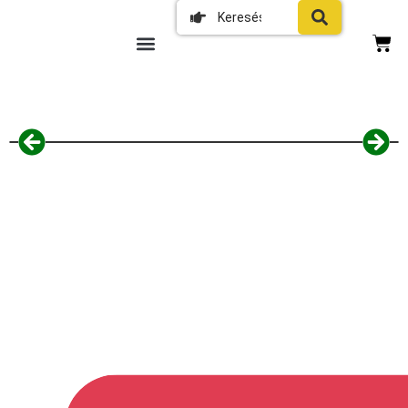
Home HJR 24-30 kábeldob, 27 + 3 m,
IP20 kivitel, H05VV-F 3G1,0 mm2
kábel, védőkapcsoló, max. 2300 W,
fém talp