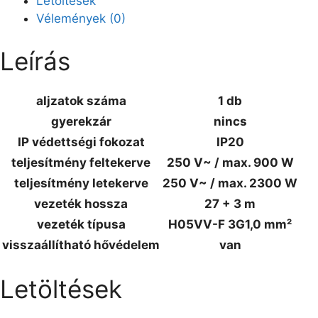
Letöltések
Vélemények (0)
Leírás
aljzatok száma
1 db
gyerekzár
nincs
IP védettségi fokozat
IP20
teljesítmény feltekerve
250 V~ / max. 900 W
teljesítmény letekerve
250 V~ / max. 2300 W
vezeték hossza
27 + 3 m
vezeték típusa
H05VV-F 3G1,0 mm²
visszaállítható hővédelem
van
Letöltések