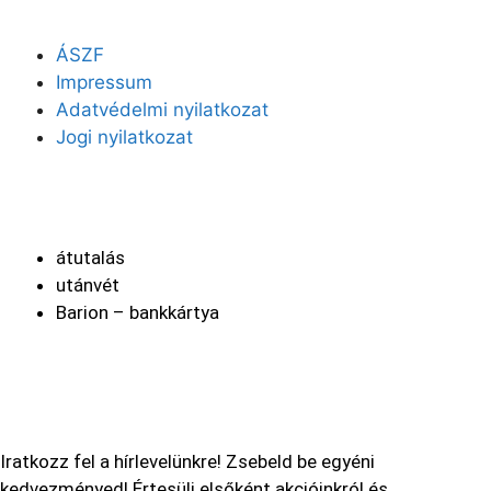
ÁSZF
Impressum
Adatvédelmi nyilatkozat
Jogi nyilatkozat
Fizetési módok
átutalás
utánvét
Barion – bankkártya
Hírlevél
Iratkozz fel a hírlevelünkre! Zsebeld be egyéni
kedvezményed! Értesülj elsőként akcióinkról és