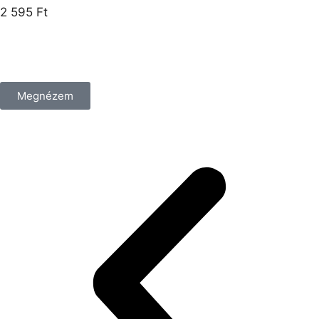
2 595
Ft
/csomag
Megnézem