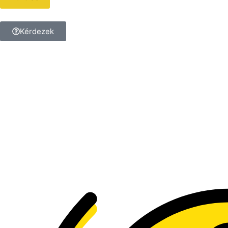
Kérdezek
Kérdésed van a termékkel
kapcsolatban?
Tedd fel a kérdést, és
kollégánk megválaszolja!