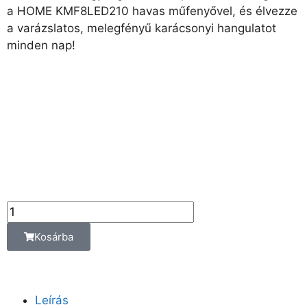
a HOME KMF8LED210 havas műfenyővel, és élvezze
a varázslatos, melegfényű karácsonyi hangulatot
minden nap!
98 790
Ft
Az ár az alábbi
kiszerelési egységre
vonatkozik:
db
Kosárba
Leírás