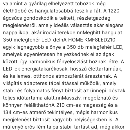
valamint a gyárilag elhelyezett tobozok még
élethűbbé és hangulatosabbá teszik a fát. A 1220
ágcsúcs gondoskodik a telített, részletgazdag
megjelenésről, amely ideális választás akár elegáns
nappalikba, akár irodai terekbe.nnMeghitt hangulat
350 melegfehér LED-delnA HOME KMF8LED210
egyik legnagyobb előnye a 350 db melegfehér LED,
amelyek egyenletesen helyezkednek el az ágak
között, így harmonikus fényeloszlást hoznak létre. A
LED-ek energiatakarékosak, hosszú élettartamúak,
és kellemes, otthonos atmoszférát árasztanak. A
világítás adapteres tápellátással működik, amely
stabil és folyamatos fényt biztosít az ünnepi időszak
teljes időtartama alatt.nnMasszív, megbízható és
könnyen felállíthatónA 210 cm-es magasság és a
134 cm-es átmérő tekintélyes, mégis harmonikus
megjelenést biztosít nagyobb helyiségekben is. A
műfenyő erős fém talpa stabil tartást ad, még akkor