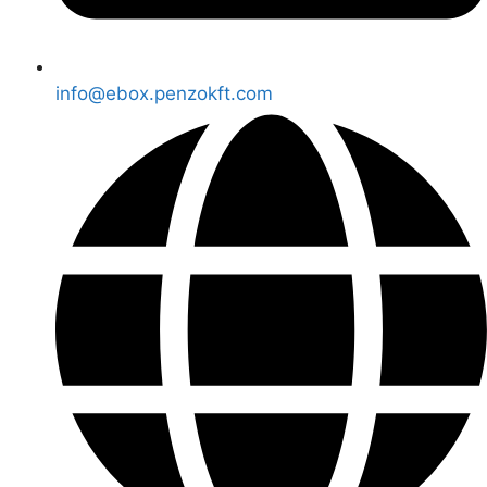
info@ebox.penzokft.com