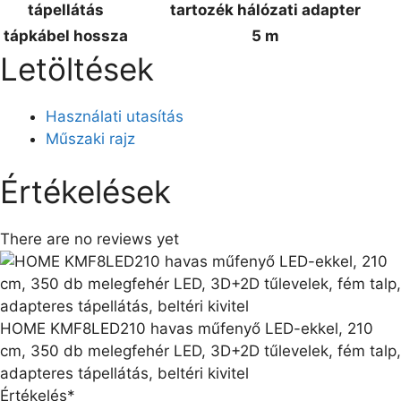
tápellátás
tartozék hálózati adapter
tápkábel hossza
5 m
Letöltések
Használati utasítás
Műszaki rajz
Értékelések
There are no reviews yet
HOME KMF8LED210 havas műfenyő LED-ekkel, 210
cm, 350 db melegfehér LED, 3D+2D tűlevelek, fém talp,
adapteres tápellátás, beltéri kivitel
Értékelés
*