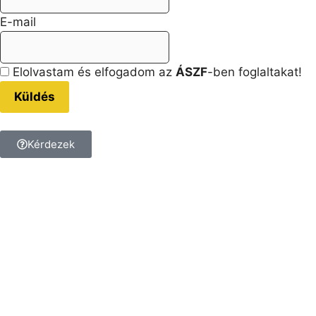
E-mail
Elolvastam és elfogadom az
ÁSZF
-ben foglaltakat!
Küldés
Kérdezek
Kérdésed van a termékkel
kapcsolatban?
Tedd fel a kérdést, és
kollégánk megválaszolja!