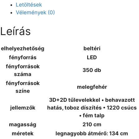
Letöltések
Vélemények (0)
Leírás
elhelyezhetőség
beltéri
fényforrás
LED
fényforrások
350 db
száma
fényforrások
melegfehér
színe
3D+2D tűlevelekkel • behavazott
jellemzők
hatás, toboz díszítés • 1220 csúcs
• fém talp
magasság
210 cm
méretek
legnagyobb átmérő: 134 cm