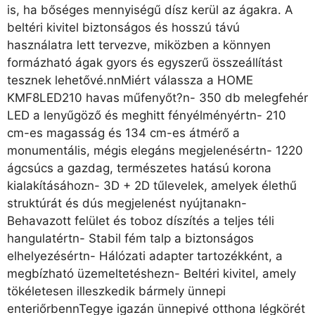
is, ha bőséges mennyiségű dísz kerül az ágakra. A
beltéri kivitel biztonságos és hosszú távú
használatra lett tervezve, miközben a könnyen
formázható ágak gyors és egyszerű összeállítást
tesznek lehetővé.nnMiért válassza a HOME
KMF8LED210 havas műfenyőt?n- 350 db melegfehér
LED a lenyűgöző és meghitt fényélményértn- 210
cm-es magasság és 134 cm-es átmérő a
monumentális, mégis elegáns megjelenésértn- 1220
ágcsúcs a gazdag, természetes hatású korona
kialakításáhozn- 3D + 2D tűlevelek, amelyek élethű
struktúrát és dús megjelenést nyújtanakn-
Behavazott felület és toboz díszítés a teljes téli
hangulatértn- Stabil fém talp a biztonságos
elhelyezésértn- Hálózati adapter tartozékként, a
megbízható üzemeltetéshezn- Beltéri kivitel, amely
tökéletesen illeszkedik bármely ünnepi
enteriőrbennTegye igazán ünnepivé otthona légkörét