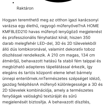
Raktáron
Hogyan teremthető meg az otthon igazi karácsonyi
varázsa egy élethű, ragyogó műfenyővel?nA HOME
KMF8LED210 havas műfenyő lenyűgöző megjelenést
és professzionális fényhatást kínál, hiszen 350
darab melegfehér LED-del, 3D és 2D tűlevelekből
álló dús lombkoronával, valamint dekoratív toboz
díszítéssel rendelkezik. A 210 cm magas, 134 cm
átmérőjű, behavazott hatású fa stabil fém talppal és
megbízható adapteres tápellátással érkezik, így
elegáns és tartós központi eleme lehet bármely
ünnepi enteriőrnek.nnTermészetes szépséget idéző,
gazdag felépítésnA műfenyő különlegessége a 3D és
2D tűlevelek kombinációja, amely a természetes
fenyőágak valósághű textúráját és sűrű
megjelenését biztosítja. A behavazott díszítés,