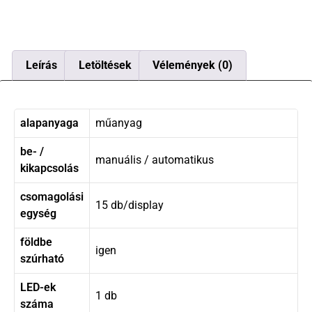
Leírás
Letöltések
Vélemények (0)
alapanyaga
műanyag
be- /
manuális / automatikus
kikapcsolás
csomagolási
15 db/display
egység
földbe
igen
szúrható
LED-ek
1 db
száma