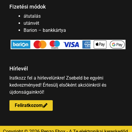
Fizetési módok
átutalás
utánvét
Barion – bankkártya
Hírlevél
Iratkozz fel a hírlevelünkre! Zsebeld be egyéni
kedvezményed! Értesülj elsőként akcióinkról és
újdonságainkról!
Feliratkozom
Copyright © 2026 Penzo Ebox - A Te elektronikai kereskedőd.