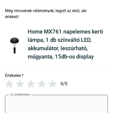
There are no reviews yet
Home MX761 napelemes kerti
lámpa, 1 db színváltó LED,
akkumulátor, leszúrható,
műgyanta, 15db-os display
Értékelés
*
0/5
Az értékelésed