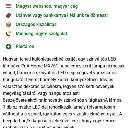
Magyar webshop, magyar cég
Utánvét vagy bankkártya? Nálunk te döntesz!
Országos kiszállítás
Minőségi ügyfélszolgálat
Raktáron
Hogyan teheti különlegesebbé kertjét egy színváltós LED
lámpával?nA Home MX761 napelemes kerti lámpa nemcsak
világít, hanem a színváltós LED segítségével varázslatos
hangulatot teremt bármely kültéri környezetben. Ideális
választás dekorációs célokra, legyen szó kerti ösvények
megvilágításáról vagy hangulatos esti
összejövetelekről.nnInnovatív színváltós világításnA lámpa
1 db színváltó LED-del rendelkezik, amely folyamatosan
váltogatja a színeit, így különleges vizuális élményt nyújt. A
beépített be/ki kapcsoló lehetővé teszi, hogy egyszerűen
szabályozza a világítást igényeinek