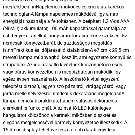
megfelelően.nnNapelemes működés és energiatakarékos
technológianA lámpa napelemes működésű, így a nap
energiáját használja a feltöltéshez. A beépített 1,2 V-os AAA
(Ni-MH) akkumulátor, 100 mAh kapacitással garantálja az
esti fényeket anélkül, hogy áramforrásra lenne szükség. Ez
nemcsak környezetbarát, de gazdaságos megoldás
is.nnPraktikus és időjárásálló kialakításnA ø7 cm x 29,5 cm
méretű lámpa műanyagból készült, ami egyszerre könnyű és
strapabíró. Az időjárásálló kivitelnek köszönhetően esős
vagy párás környezetben is megbízhatóan működik, így
egész évben használható. A leszúrható kivitel egyszerű
telepítést biztosít, legyen szó pázsitról, virágágyásról vagy
járda mellé helyezésről.nnIdeális dekorációs megoldásnA
lámpa nemcsak praktikus, hanem stílusos dekorációs
elemként is funkcionál. A színváltó LED különleges
hangulatot kölcsönöz a kertnek, miközben diszkrét és
elegáns megjelenésével bármely környezetbe illeszkedik. A
15 db-os display lehetővé teszi a több darab egyidejű