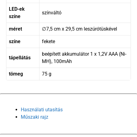
LED-ek
színváltó
színe
méret
∅7,5 cm x 29,5 cm leszúrótüskével
színe
fekete
beépített akkumulátor 1 x 1,2V AAA (Ni-
tápellátás
MH), 100mAh
tömeg
75 g
Használati utasítás
Műszaki rajz