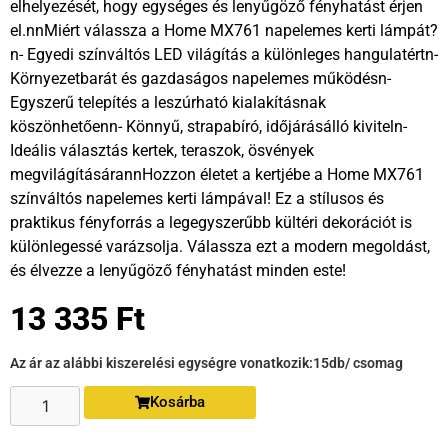
elhelyezését, hogy egységes és lenyűgöző fényhatást érjen
el.nnMiért válassza a Home MX761 napelemes kerti lámpát?
n- Egyedi színváltós LED világítás a különleges hangulatértn-
Környezetbarát és gazdaságos napelemes működésn-
Egyszerű telepítés a leszúrható kialakításnak
köszönhetőenn- Könnyű, strapabíró, időjárásálló kiviteln-
Ideális választás kertek, teraszok, ösvények
megvilágításárannHozzon életet a kertjébe a Home MX761
színváltós napelemes kerti lámpával! Ez a stílusos és
praktikus fényforrás a legegyszerűbb kültéri dekorációt is
különlegessé varázsolja. Válassza ezt a modern megoldást,
és élvezze a lenyűgöző fényhatást minden este!
13 335
Ft
Az ár az alábbi kiszerelési egységre vonatkozik:
15db/ csomag
Kosárba