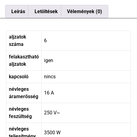
Leírás
Letöltések
Vélemények (0)
aljzatok
6
száma
felakasztható
igen
aljzatok
kapcsoló
nincs
névleges
16 A
áramerősség
névleges
250 V~
feszültség
névleges
3500 W
teljesítmény