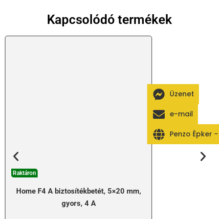
Kapcsolódó termékek
Üzenet
e-mail
Penzo Épker 
Raktáron
Home F4 A biztosítékbetét, 5×20 mm,
gyors, 4 A