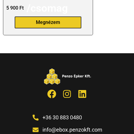
/csomag
5 900
Ft
Megnézem
+36 30 883 0480
info@ebox.penzokft.com