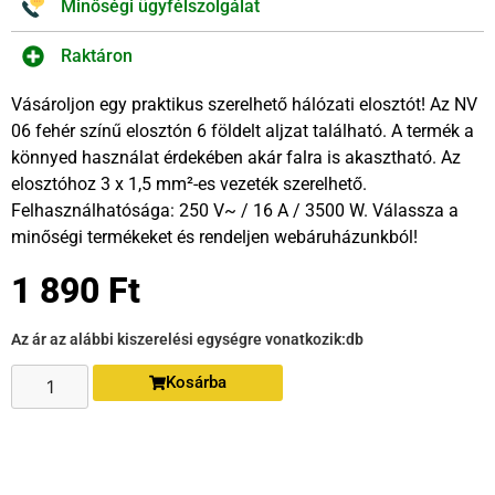
Minőségi ügyfélszolgálat
Raktáron
Vásároljon egy praktikus szerelhető hálózati elosztót! Az NV
06 fehér színű elosztón 6 földelt aljzat található. A termék a
könnyed használat érdekében akár falra is akasztható. Az
elosztóhoz 3 x 1,5 mm²-es vezeték szerelhető.
Felhasználhatósága: 250 V~ / 16 A / 3500 W. Válassza a
minőségi termékeket és rendeljen webáruházunkból!
1 890
Ft
Az ár az alábbi kiszerelési egységre vonatkozik:
db
Kosárba