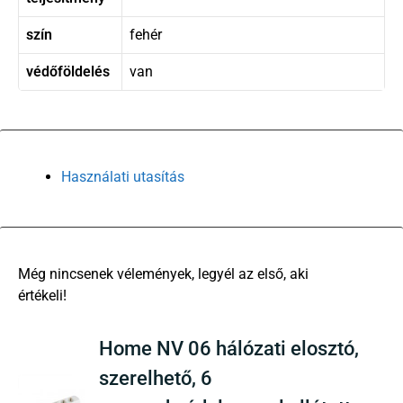
szín
fehér
védőföldelés
van
Használati utasítás
There are no reviews yet
Home NV 06 hálózati elosztó,
szerelhető, 6