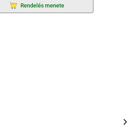
Rendelés menete
R