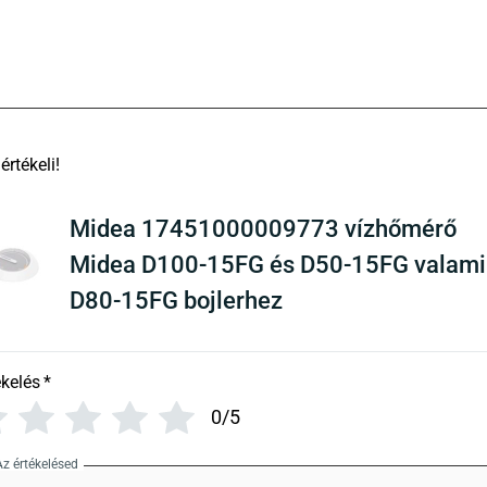
There are no reviews yet
Midea 17451000009773 vízhőmérő
Midea D100-15FG és D50-15FG valami
D80-15FG bojlerhez
ékelés
*
0/5
Az értékelésed