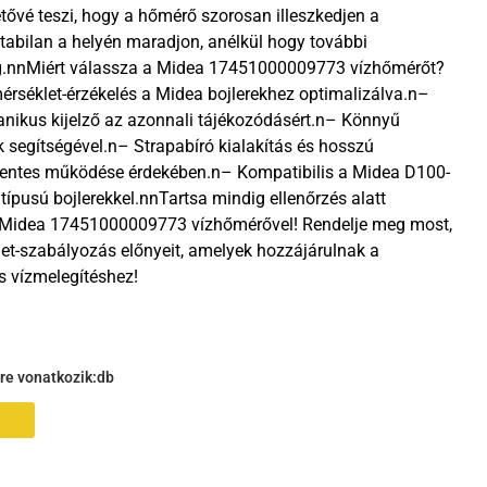
tővé teszi, hogy a hőmérő szorosan illeszkedjen a
stabilan a helyén maradjon, anélkül hogy további
ég.nnMiért válassza a Midea 17451000009773 vízhőmérőt?
rséklet-érzékelés a Midea bojlerekhez optimalizálva.n–
nikus kijelző az azonnali tájékozódásért.n– Könnyű
k segítségével.n– Strapabíró kialakítás és hosszú
mentes működése érdekében.n– Kompatibilis a Midea D100-
pusú bojlerekkel.nnTartsa mindig ellenőrzés alatt
a Midea 17451000009773 vízhőmérővel! Rendelje meg most,
et-szabályozás előnyeit, amelyek hozzájárulnak a
s vízmelegítéshez!
gre vonatkozik:
db