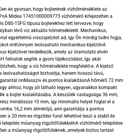
en és gyorsan, hogy bojlerének vízhőmérséklete az
e?nA Midea 17451000009773 vízhőmérő kifejezetten a
 D80-15FG típusú bojlerekhez lett tervezve, hogy
yban lévő víz aktuális hőmérsékletét. Mechanikus,
nal egyértelmű visszajelzést ad, így Ön mindig tudni fogja,
hőfokot.nnKönnyen leolvasható mechanikus kijelzőnA
us kijelzővel rendelkezik, amely az óramutató elvén
feliratok segítik a gyors tájékozódást, így akár
őrizheti, hogy a víz hőmérséklete megfelelő-e. A kijelző
 leolvashatóságot biztosítja, hanem hosszú távú,
garantál.nnMasszív és pontos kialakításnA hőmérő 72 mm
agy ahhoz, hogy jól látható legyen, ugyanakkor kompakt
dik a bojler kialakításába. A készülék vastagsága 36 mm,
i rész mindössze 10 mm, így minimális helyet foglal el a
ő gomba 16,2 mm átmérőjű, ami garantálja a pontos
en a 20 mm-es rögzítési furat lehetővé teszi a stabil és
 telepítés műanyag rögzítőfülekkelnA vízhőmérő telepítése
ően a műanyag rögzítőfüleknek, amelyek biztos tartást