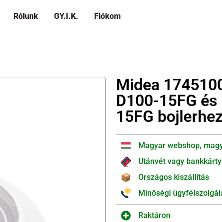
Rólunk
GY.I.K.
Fiókom
Midea 174510
D100-15FG és 
15FG bojlerhe
Magyar webshop, magy
Utánvét vagy bankkárty
Országos kiszállítás
Minőségi ügyfélszolgál
Raktáron