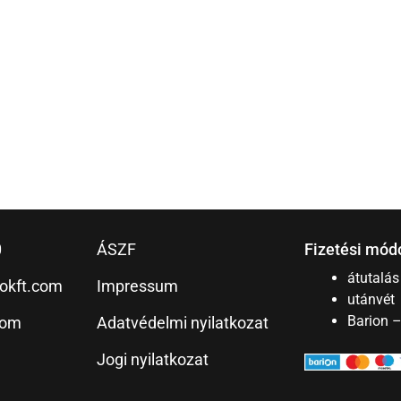
0
ÁSZF
Fizetési mód
átutalás
okft.com
Impressum
utánvét
Barion 
com
Adatvédelmi nyilatkozat
Jogi nyilatkozat