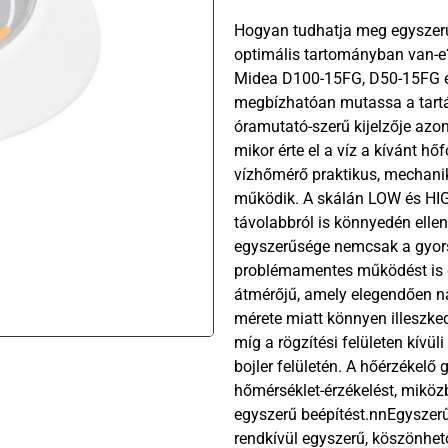
Hogyan tudhatja meg egyszerű
optimális tartományban van-
Midea D100-15FG, D50-15FG és
megbízhatóan mutassa a tartál
óramutató-szerű kijelzője azon
mikor érte el a víz a kívánt 
vízhőmérő praktikus, mechanik
működik. A skálán LOW és HIGH 
távolabbról is könnyedén ellen
egyszerűsége nemcsak a gyors
problémamentes működést is 
átmérőjű, amely elegendően n
mérete miatt könnyen illeszke
míg a rögzítési felületen kívül
bojler felületén. A hőérzékel
hőmérséklet-érzékelést, miközb
egyszerű beépítést.nnEgyszerű
rendkívül egyszerű, köszönhet