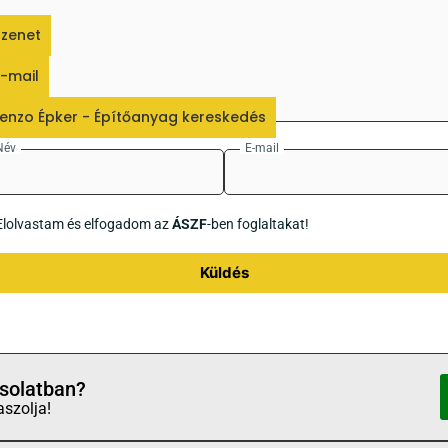
zenet
-mail
enzo Épker - Építőanyag kereskedés
Név
E-mail
Elolvastam és elfogadom az
ÁSZF
-ben foglaltakat!
Küldés
solatban?
aszolja!