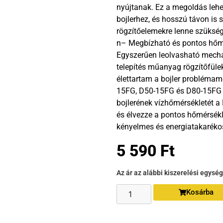
nyújtanak. Ez a megoldás lehe
bojlerhez, és hosszú távon is 
rögzítőelemekre lenne szüks
n– Megbízható és pontos hőmé
Egyszerűen leolvasható mecha
telepítés műanyag rögzítőfüle
élettartam a bojler probléma
15FG, D50-15FG és D80-15FG tí
bojlerének vízhőmérsékletét 
és élvezze a pontos hőmérsékl
kényelmes és energiatakaréko
5 590
Ft
Az ár az alábbi kiszerelési egysé
Kosárba