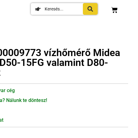
00009773 vízhőmérő Midea
D50-15FG valamint D80-
z
ar cég
a? Nálunk te döntesz!
at