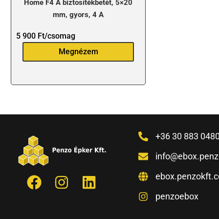
Home F4 A biztosítékbetét, 5×20
mm, gyors, 4 A
5 900
Ft
/csomag
Megnézem
+36 30 883 048
info@ebox.penz
ebox.penzokft.
penzoebox