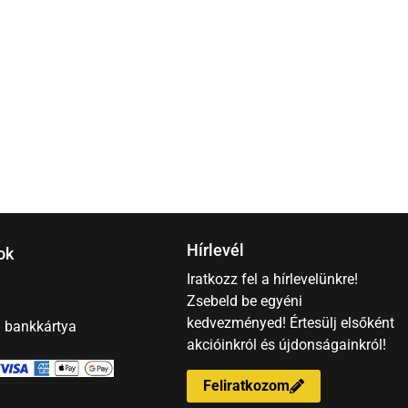
5
Hírlevél
ok
Iratkozz fel a hírlevelünkre!
Zsebeld be egyéni
kedvezményed! Értesülj elsőként
– bankkártya
akcióinkról és újdonságainkról!
Feliratkozom