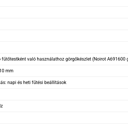
 fűtőtestként való használathoz görgőkészlet (Noirot A691600 
110 mm
s: napi és heti fűtési beállítások
Hz