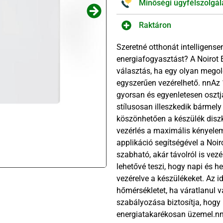
Minőségi ügyfélszolgál
Raktáron
Szeretné otthonát intelligens
energiafogyasztást? A Noirot 
választás, ha egy olyan megol
egyszerűen vezérelhető. nnAz
gyorsan és egyenletesen osztj
stílusosan illeszkedik bárme
köszönhetően a készülék diszk
vezérlés a maximális kényelem
applikáció segítségével a Noir
szabható, akár távolról is vez
lehetővé teszi, hogy napi és he
vezérelve a készülékeket. Az i
hőmérsékletet, ha váratlanul 
szabályozása biztosítja, hogy 
energiatakarékosan üzemel.n