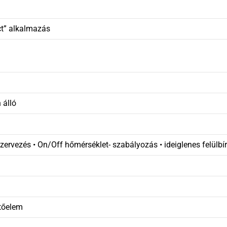
t” alkalmazás
 álló
zervezés • On/Off hőmérséklet- szabályozás • ideiglenes felülbír
tőelem