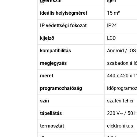
gyerekzár
igen
ideális helyiségméret
15 m²
IP védettségi fokozat
IP24
kijelző
LCD
kompatibilitás
Android / iOS
megjegyzés
szabadon álló
méret
440 x 420 x 
programozhatóság
időprogramozá
szín
szatén fehér
tápellátás
230 V~ / 50 
termosztát
elektronikus