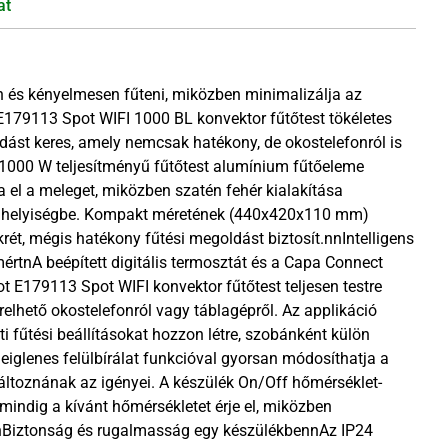
at
en és kényelmesen fűteni, miközben minimalizálja az
E179113 Spot WIFI 1000 BL konvektor fűtőtest tökéletes
dást keres, amely nemcsak hatékony, de okostelefonról is
 1000 W teljesítményű fűtőtest alumínium fűtőeleme
a el a meleget, miközben szatén fehér kialakítása
ly helyiségbe. Kompakt méretének (440x420x110 mm)
rét, mégis hatékony fűtési megoldást biztosít.nnIntelligens
értnA beépített digitális termosztát és a Capa Connect
ot E179113 Spot WIFI konvektor fűtőtest teljesen testre
érelhető okostelefonról vagy táblagépről. Az applikáció
ti fűtési beállításokat hozzon létre, szobánként külön
deiglenes felülbírálat funkcióval gyorsan módosíthatja a
változnának az igényei. A készülék On/Off hőmérséklet-
mindig a kívánt hőmérsékletet érje el, miközben
nBiztonság és rugalmasság egy készülékbennAz IP24