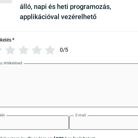
álló, napi és heti programozás,
applikációval vezérelhető
ékelés
*
0/5
Az értékelésed
Név
E-mail