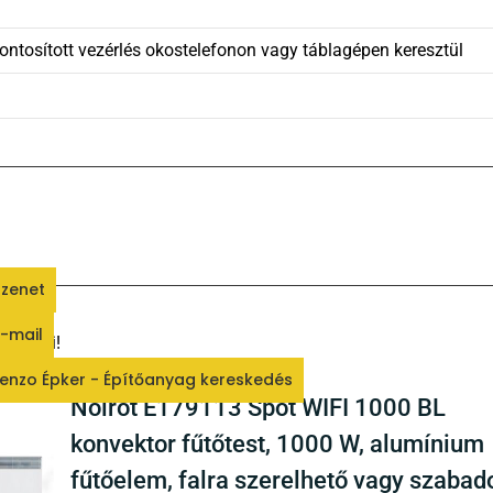
pontosított vezérlés okostelefonon vagy táblagépen keresztül
zenet
-mail
There are no reviews yet
enzo Épker - Építőanyag kereskedés
Noirot E179113 Spot WIFI 1000 BL
konvektor fűtőtest, 1000 W, alumínium
fűtőelem, falra szerelhető vagy szabad