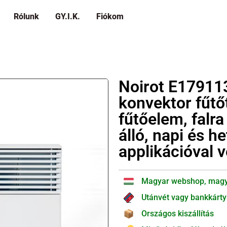
Rólunk
GY.I.K.
Fiókom
Noirot E17911
konvektor fűtő
fűtőelem, falr
álló, napi és h
applikációval 
Magyar webshop, magy
Utánvét vagy bankkárty
Országos kiszállítás