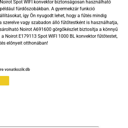
Noirot Spot WIFI konvektor biztonságosan használható
 például fürdőszobákban. A gyermekzár funkció
llításokat, így Ön nyugodt lehet, hogy a fűtés mindig
a szerelve vagy szabadon álló fűtőtestként is használhatja,
árolható Noirot A691600 görgőkészlet biztosítja a könnyű
a Noirot E179113 Spot WIFI 1000 BL konvektor fűtőtestet,
tés előnyeit otthonában!
gre vonatkozik:
db