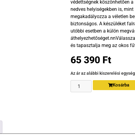
védettségnek köszönhetően a 
nedves helyiségekben is, mint
megakadályozza a véletlen beá
biztonságos. A készüléket falr
utóbbi esetben a külön megvás
áthelyezhetőséget.nnVálassza 
és tapasztalja meg az okos fű
65 390
Ft
Az ár az alábbi kiszerelési egysé
Kosárba