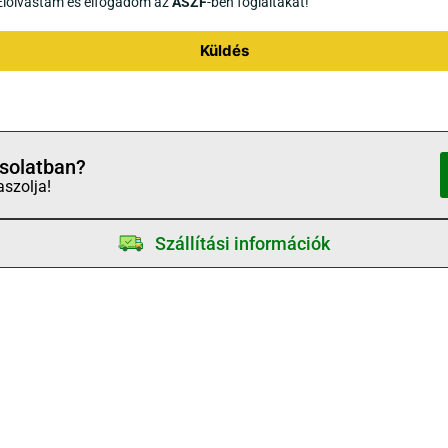
Elolvastam és elfogadom az
ÁSZF
-ben foglaltakat!
Küldés
solatban?
aszolja!
Szállítási információk