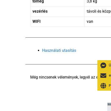
tömeg
3,8 kg
vezérlés
távoli és köz
WIFI
van
Használati utasítás
Ü
e
P