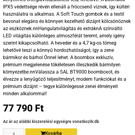
IPX5 védettsége révén ellenáll a fröccsenő víznek, így kültéri
használatra is alkalmas. A Soft Touch gombok és a textil
bevonat elegáns és könnyen kezelhető dizájnt kölcsönöznek
az eszköznek.nnHangulatvilágítás és extráknA színváltó
LED világítás különleges atmoszférát teremt, amely igény
szerint kikapcsolható. A heveder és a 4,7 kg-os tömeg
lehetővé teszi a könnyű hordozhatóságot, így a zene
bármikor és bárhol Önnel lehet. A boombox exkluzív,
prémium megjelenése tökéletesen illeszkedik bármilyen
környezetbe.nnVálassza a SAL BT9000 boomboxot, és
élvezze a lenyűgöző teljesítményt, modern funkciókat és a
prémium dizájnt – tegye különlegessé zenei élményeit
minden alkalommal!
77 790
Ft
Az ár az alábbi kiszerelési egységre vonatkozik:
db
Kosárba