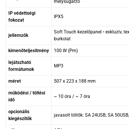
mélysugárzó
IP védettségi
IPX5
fokozat
Soft Touch kezelőpanel • exkluzív, te
jellemzők
burkolat
kimenőteljesítmény
100 W (Pm)
lejátszható
MP3
formátumok
méret
507 x 223 x 188 mm
működési / töltési
~ 10 óra / ~ 7 óra
idő
opcionális
javasolt töltők: SA 24USB, SA 50US
kiegészítők