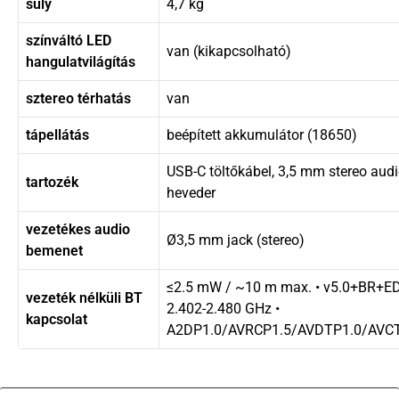
súly
4,7 kg
színváltó LED
van (kikapcsolható)
hangulatvilágítás
sztereo térhatás
van
tápellátás
beépített akkumulátor (18650)
USB-C töltőkábel, 3,5 mm stereo audi
tartozék
heveder
vezetékes audio
Ø3,5 mm jack (stereo)
bemenet
≤2.5 mW / ~10 m max. • v5.0+BR+E
vezeték nélküli BT
2.402-2.480 GHz •
kapcsolat
A2DP1.0/AVRCP1.5/AVDTP1.0/AVCT