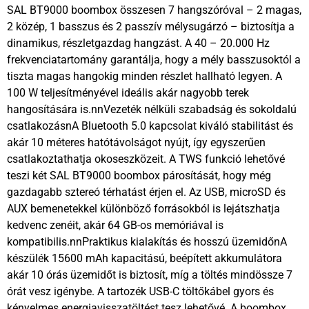
SAL BT9000 boombox összesen 7 hangszóróval – 2 magas,
2 közép, 1 basszus és 2 passzív mélysugárzó – biztosítja a
dinamikus, részletgazdag hangzást. A 40 – 20.000 Hz
frekvenciatartomány garantálja, hogy a mély basszusoktól a
tiszta magas hangokig minden részlet hallható legyen. A
100 W teljesítményével ideális akár nagyobb terek
hangosítására is.nnVezeték nélküli szabadság és sokoldalú
csatlakozásnA Bluetooth 5.0 kapcsolat kiváló stabilitást és
akár 10 méteres hatótávolságot nyújt, így egyszerűen
csatlakoztathatja okoseszközeit. A TWS funkció lehetővé
teszi két SAL BT9000 boombox párosítását, hogy még
gazdagabb sztereó térhatást érjen el. Az USB, microSD és
AUX bemenetekkel különböző forrásokból is lejátszhatja
kedvenc zenéit, akár 64 GB-os memóriával is
kompatibilis.nnPraktikus kialakítás és hosszú üzemidőnA
készülék 15600 mAh kapacitású, beépített akkumulátora
akár 10 órás üzemidőt is biztosít, míg a töltés mindössze 7
órát vesz igénybe. A tartozék USB-C töltőkábel gyors és
kényelmes energiavisszatöltést tesz lehetővé. A boombox