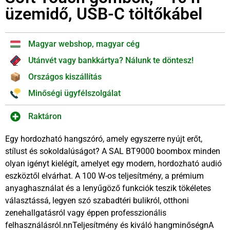
üzemidő, USB-C töltőkábel
Magyar webshop, magyar cég
Utánvét vagy bankkártya? Nálunk te döntesz!
Országos kiszállítás
Minőségi ügyfélszolgálat
Raktáron
Egy hordozható hangszóró, amely egyszerre nyújt erőt,
stílust és sokoldalúságot? A SAL BT9000 boombox minden
olyan igényt kielégít, amelyet egy modern, hordozható audió
eszköztől elvárhat. A 100 W-os teljesítmény, a prémium
anyaghasználat és a lenyűgöző funkciók teszik tökéletes
választássá, legyen szó szabadtéri bulikról, otthoni
zenehallgatásról vagy éppen professzionális
felhasználásról.nnTeljesítmény és kiváló hangminőségnA