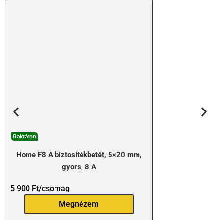
Raktáron
Home F8 A biztosítékbetét, 5×20 mm,
gyors, 8 A
5 900
Ft
/csomag
Megnézem