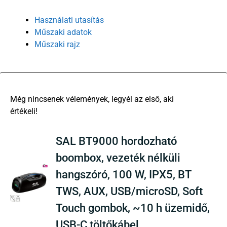
Használati utasítás
Műszaki adatok
Műszaki rajz
There are no reviews yet
SAL BT9000 hordozható
boombox, vezeték nélküli
hangszóró, 100 W, IPX5, BT
TWS, AUX, USB/microSD, Soft
Touch gombok, ~10 h üzemidő,
USB-C töltőkábel